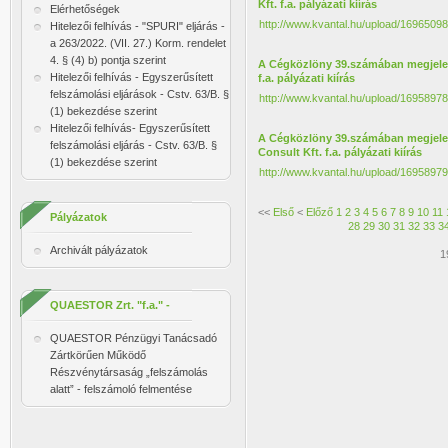
Kft. f.a. pályázati kiírás
Elérhetőségek
http://www.kvantal.hu/upload/16965098
Hitelezői felhívás - "SPURI" eljárás -
a 263/2022. (VII. 27.) Korm. rendelet
4. § (4) b) pontja szerint
A Cégközlöny 39.számában megjelent 
Hitelezői felhívás - Egyszerűsített
f.a. pályázati kiírás
felszámolási eljárások - Cstv. 63/B. §
http://www.kvantal.hu/upload/169589
(1) bekezdése szerint
Hitelezői felhívás- Egyszerűsített
A Cégközlöny 39.számában megjelent
felszámolási eljárás - Cstv. 63/B. §
Consult Kft. f.a. pályázati kiírás
(1) bekezdése szerint
http://www.kvantal.hu/upload/169589
<<
Első
<
Előző
1
2
3
4
5
6
7
8
9
10
11
Pályázatok
28
29
30
31
32
33
3
Archivált pályázatok
1
QUAESTOR Zrt. "f.a." -
felmentés
QUAESTOR Pénzügyi Tanácsadó
Zártkörűen Működő
Részvénytársaság „felszámolás
alatt” - felszámoló felmentése