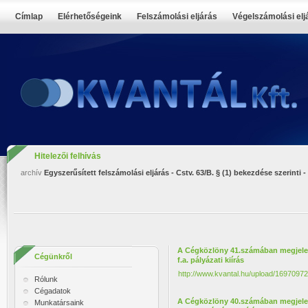
Címlap
Elérhetőségeink
Felszámolási eljárás
Végelszámolási elj
Hitelezői felhívás
archív
Egyszerűsített felszámolási eljárás - Cstv. 63/B. § (1) bekezdése szerinti
A Cégközlöny 41.számában megjelent
Cégünkről
f.a. pályázati kiírás
http://www.kvantal.hu/upload/1697097
Rólunk
Cégadatok
A Cégközlöny 40.számában megjelent
Munkatársaink