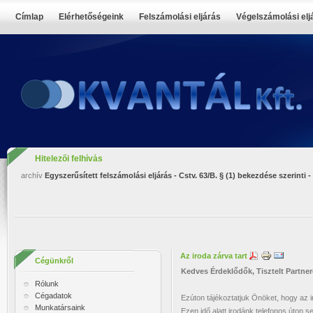
Címlap
Elérhetőségeink
Felszámolási eljárás
Végelszámolási elj
Hitelezői felhívás
archív
Egyszerűsített felszámolási eljárás - Cstv. 63/B. § (1) bekezdése szerinti
Az iroda zárva tart
Cégünkről
Kedves Érdeklődők, Tisztelt Partner
Rólunk
Cégadatok
Ezúton tájékoztatjuk Önöket, hogy az 
Munkatársaink
Ezen idő alatt irodánk telefonos úton s