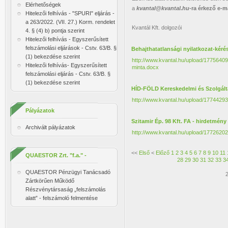
Elérhetőségek
a
kvantal@kvantal.hu
-ra érkező e-m
Hitelezői felhívás - "SPURI" eljárás -
a 263/2022. (VII. 27.) Korm. rendelet
Kvantál Kft. dolgozói
4. § (4) b) pontja szerint
Hitelezői felhívás - Egyszerűsített
felszámolási eljárások - Cstv. 63/B. §
Behajthatatlansági nyilatkozat-kéré
(1) bekezdése szerint
http://www.kvantal.hu/upload/177564
Hitelezői felhívás- Egyszerűsített
minta.docx
felszámolási eljárás - Cstv. 63/B. §
(1) bekezdése szerint
HÍD-FÖLD Kereskedelmi és Szolgáltat
http://www.kvantal.hu/upload/177442
Pályázatok
Szitamir Ép. 98 Kft. FA - hirdetmény I
Archivált pályázatok
http://www.kvantal.hu/upload/177262025
<<
Első
<
Előző
1
2
3
4
5
6
7
8
9
10
11
QUAESTOR Zrt. "f.a." -
28
29
30
31
32
33
3
felmentés
QUAESTOR Pénzügyi Tanácsadó
2
Zártkörűen Működő
Részvénytársaság „felszámolás
alatt” - felszámoló felmentése