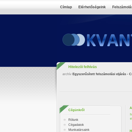
Címlap
Elérhetőségeink
Felszámolás
Hitelezői felhívás
archív
Egyszerűsített felszámolási eljárás - C
A
Cégünkről
h
e
Rólunk
Cégadatok
Munkatársaink
H