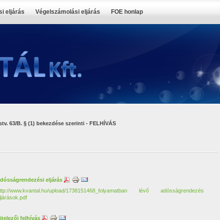
i eljárás
Végelszámolási eljárás
FOE honlap
stv. 63/B. § (1) bekezdése szerinti - FELHÍVÁS
dósságrendezési eljárás
ttp://www.kvantal.hu/upload/1738151468_folyamatban lévő adósságrendezés
ljárások.pdf
itelezői felhívás