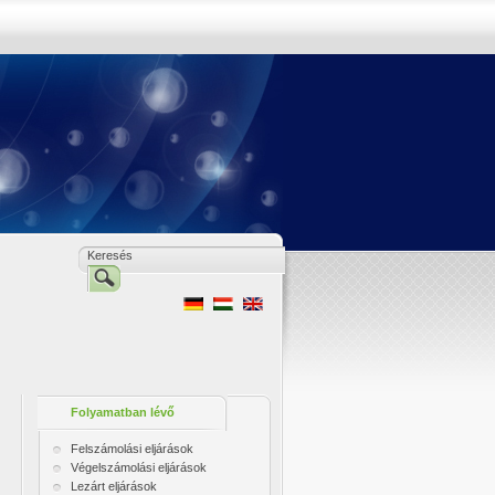
Folyamatban lévő
eljárások
Felszámolási eljárások
Végelszámolási eljárások
Lezárt eljárások