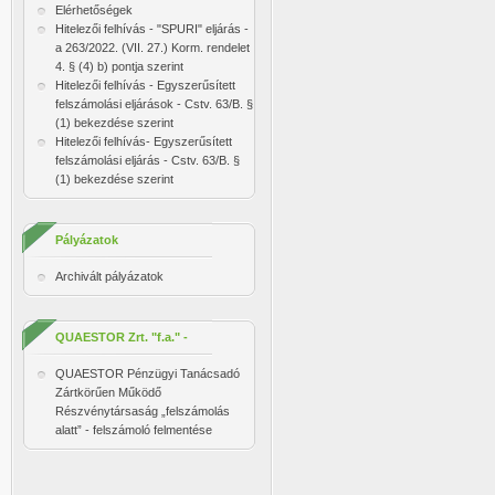
Elérhetőségek
Hitelezői felhívás - "SPURI" eljárás -
a 263/2022. (VII. 27.) Korm. rendelet
4. § (4) b) pontja szerint
Hitelezői felhívás - Egyszerűsített
felszámolási eljárások - Cstv. 63/B. §
(1) bekezdése szerint
Hitelezői felhívás- Egyszerűsített
felszámolási eljárás - Cstv. 63/B. §
(1) bekezdése szerint
Pályázatok
Archivált pályázatok
QUAESTOR Zrt. "f.a." -
felmentés
QUAESTOR Pénzügyi Tanácsadó
Zártkörűen Működő
Részvénytársaság „felszámolás
alatt” - felszámoló felmentése