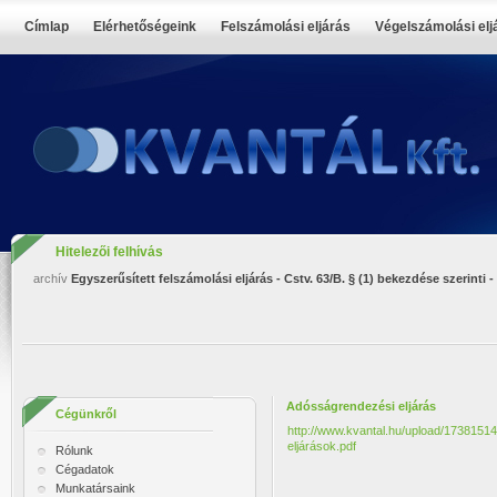
Címlap
Elérhetőségeink
Felszámolási eljárás
Végelszámolási elj
Hitelezői felhívás
archív
Egyszerűsített felszámolási eljárás - Cstv. 63/B. § (1) bekezdése szerinti
Adósságrendezési eljárás
Cégünkről
http://www.kvantal.hu/upload/173
eljárások.pdf
Rólunk
Cégadatok
Munkatársaink