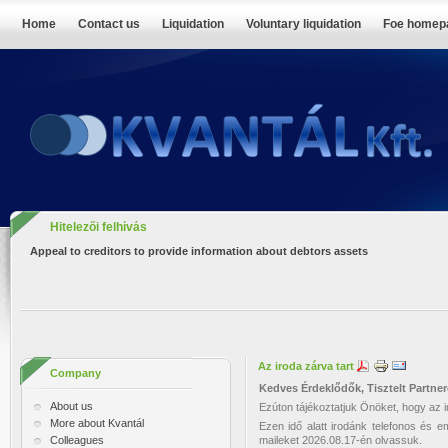
Home
Contact us
Liquidation
Voluntary liquidation
Foe homep
Hitelezői felhívás
Appeal to creditors to provide information about debtors assets
Az iroda zárva tart
Company
Kedves Érdeklődők, Tisztelt Partner
About us
Ezúton tájékoztatjuk Önöket, hogy az 
More about Kvantál
Ezen idő alatt irodánk telefonos és e
Colleagues
maileket 2026.08.17-én olvassuk.