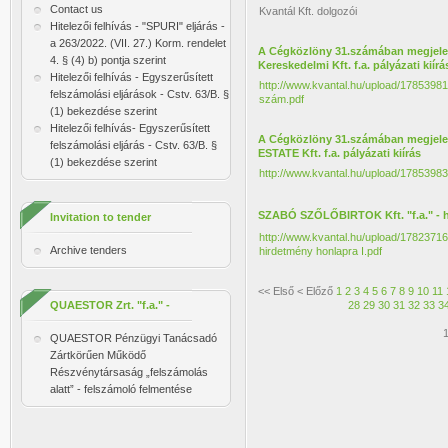
Contact us
Kvantál Kft. dolgozói
Hitelezői felhívás - "SPURI" eljárás -
a 263/2022. (VII. 27.) Korm. rendelet
A Cégközlöny 31.számában megjelen
4. § (4) b) pontja szerint
Kereskedelmi Kft. f.a. pályázati kiírá
Hitelezői felhívás - Egyszerűsített
http://www.kvantal.hu/upload/1785
felszámolási eljárások - Cstv. 63/B. §
szám.pdf
(1) bekezdése szerint
Hitelezői felhívás- Egyszerűsített
A Cégközlöny 31.számában megjelent
felszámolási eljárás - Cstv. 63/B. §
ESTATE Kft. f.a. pályázati kiírás
(1) bekezdése szerint
http://www.kvantal.hu/upload/178539
SZABÓ SZŐLŐBIRTOK Kft. "f.a." - 
Invitation to tender
http://www.kvantal.hu/upload/1
Archive tenders
hirdetmény honlapra I.pdf
<<
Első
<
Előző
1
2
3
4
5
6
7
8
9
10
11
QUAESTOR Zrt. "f.a." -
28
29
30
31
32
33
3
1
felmentés
QUAESTOR Pénzügyi Tanácsadó
Zártkörűen Működő
Részvénytársaság „felszámolás
alatt” - felszámoló felmentése